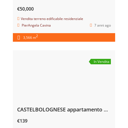
€50,000
Vendita terreno edificabile residenziale
PierAngela Cavina
7 anni ago
2
3,566 m
In Vendita
CASTELBOLOGNESE appartamento piano terra € 139.000
€139