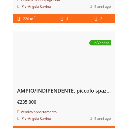
PierAngela Cavina
4 anni ago
2
220 m
4
2
In Vendita
AMPIO/INDIPENDENTE, piccolo spazio verde € 235.000 Castel Bolognese
€235,000
Vendita appartamento
PierAngela Cavina
4 anni ago