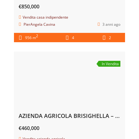
€850,000
Vendita casa indipendente
PierAngela Cavina
3 anni ago
2
956 m
4
2
In Vendita
AZIENDA AGRICOLA BRISIGHELLA – LOC. ZATTAGLIA € 460.000
€460,000
Vendita azienda agricola