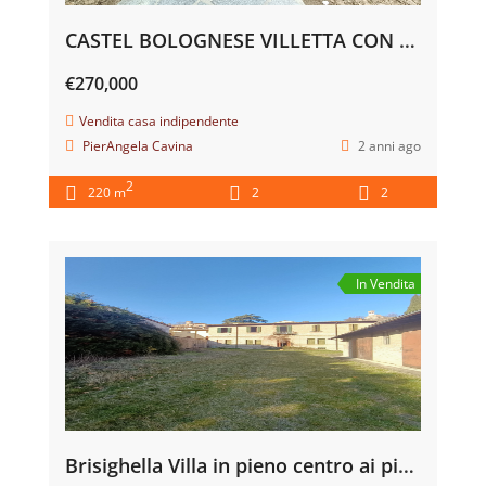
CASTEL BOLOGNESE VILLETTA CON GIARDINO
€270,000
Vendita casa indipendente
PierAngela Cavina
2 anni ago
2
220 m
2
2
In Vendita
Brisighella Villa in pieno centro ai piedi della due caratteristiche torri, con parco secolare