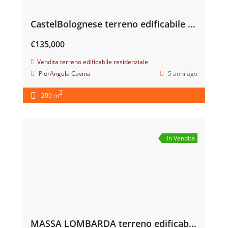
CastelBolognese terreno edificabile residenziale
€135,000
Vendita terreno edificabile residenziale
PierAngela Cavina
5 anni ago
2
200 m
In Vendita
MASSA LOMBARDA terreno edificabile x tre ville cad. mq. 300 € 50.000