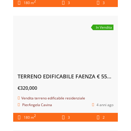
2
180 m
3
3
In Vendita
TERRENO EDIFICABILE FAENZA € 550 AL MQ.
€320,000
Vendita terreno edificabile residenziale
PierAngela Cavina
4 anni ago
2
180 m
3
2