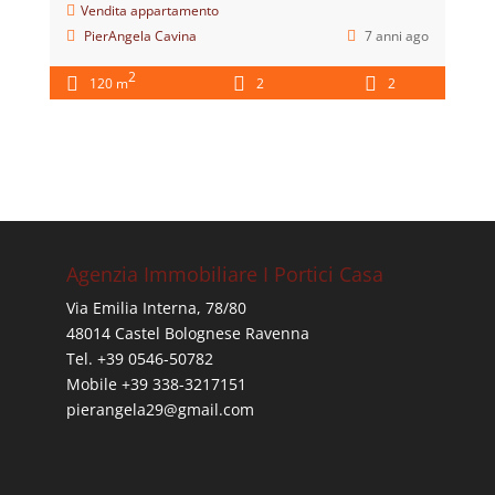
Vendita appartamento
PierAngela Cavina
7 anni ago
2
120 m
2
2
Agenzia Immobiliare I Portici Casa
Via Emilia Interna, 78/80
48014 Castel Bolognese Ravenna
Tel. +39 0546-50782
Mobile +39 338-3217151
pierangela29@gmail.com