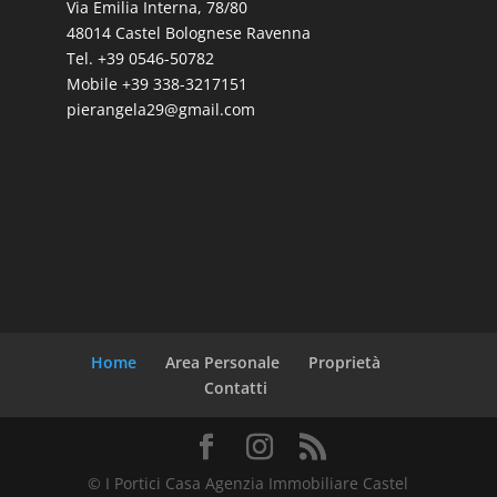
In Vendita
MASSA LOMBARDA terreno edificabile x tre ville cad. mq. 300 € 50.000
€50,000
Vendita terreno edificabile residenziale
PierAngela Cavina
7 anni ago
2
3,566 m
In Vendita