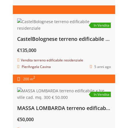
TERRENO EDIFICABILE FAENZA € 550 AL MQ.
€320,000
Vendita terreno edificabile residenziale
PierAngela Cavina
4 anni ago
2
180 m
3
2