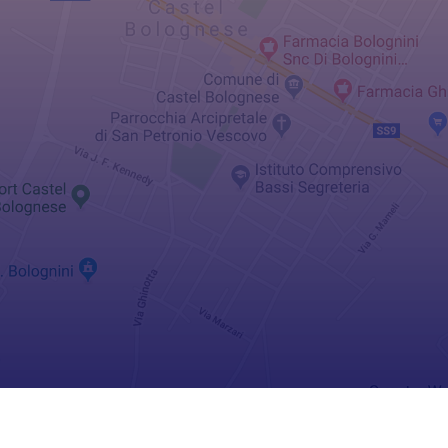
pierangela29@gmail.com