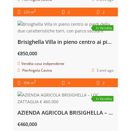
CASTEL BOLOGNESE VILLETTA CON GIARDINO
€270,000
Vendita casa indipendente
PierAngela Cavina
2 anni ago
2
220 m
2
2
In Vendita
Brisighella Villa in pieno centro ai piedi della due caratteristiche torri, con parco secolare
€850,000