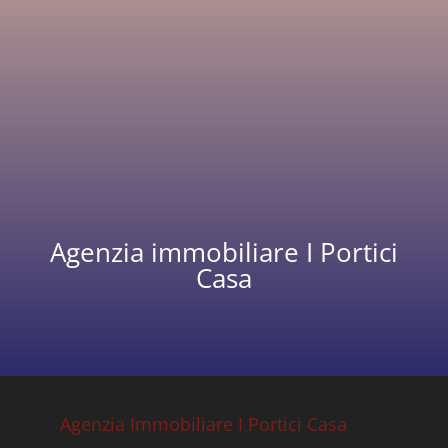
5 anni ago
In Vendita
CastelBolognese terreno edificabile residenziale
€135,000
Vendita terreno edificabile residenziale
PierAngela Cavina
5 anni ago
2
200 m