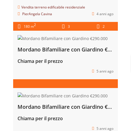
2
220 m
4
2
In Vendita
AMPIO/INDIPENDENTE, piccolo spazio verde € 235.000 Castel Bolognese
€235,000
Vendita appartamento
PierAngela Cavina
4 anni ago
2
180 m
3
3
In Vendita