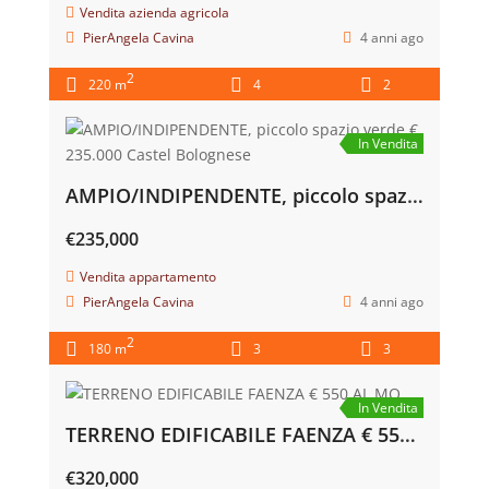
Vendita casa indipendente
PierAngela Cavina
3 anni ago
2
956 m
4
2
In Vendita
AZIENDA AGRICOLA BRISIGHELLA – LOC. ZATTAGLIA € 460.000
€460,000
Vendita azienda agricola
PierAngela Cavina
4 anni ago