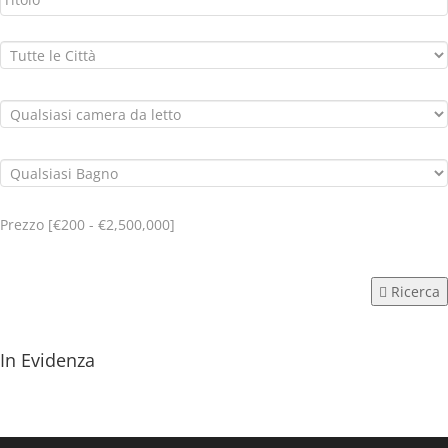
Prezzo [
€200
-
€2,500,000
]
Ricerca
In Evidenza