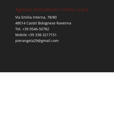
Agenzia Immobiliare I Portici Casa
Via Emilia Interna, 78/80
48014 Castel Bolognese Ravenna
Tel. +39 0546-50782
Mobile +39 338-3217151
pierangela29@gmail.com
Home
Area Personale
Proprietà
Contatti