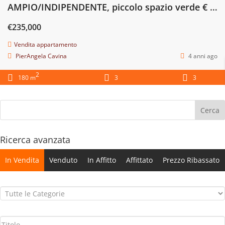
AMPIO/INDIPENDENTE, piccolo spazio verde € 235.000 Castel Bolognese
€235,000
Vendita appartamento
PierAngela Cavina
4 anni ago
2
180 m
3
3
Ricerca avanzata
In Vendita
Venduto
In Affitto
Affittato
Prezzo Ribassato