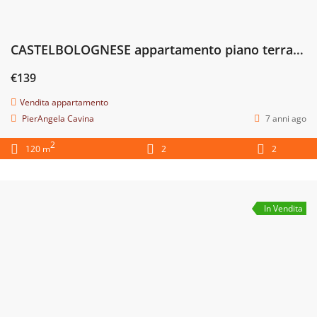
CASTELBOLOGNESE appartamento piano terra € 139.000
€139
Vendita appartamento
PierAngela Cavina
7 anni ago
2
120 m
2
2
In Vendita